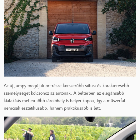
Az új Jumpy megújult orr-része korszerűbb stílust és karakteresebb
személyiséget kölcsönöz az autónak. A beltérben az elegánsabb
kialakítás mellett több tárolóhely is helyet kapott, így a műszerfal
nemcsak esztétikusabb, hanem praktikusabb is lett.