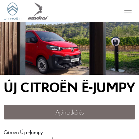
ÚJ CITROËN Ë-JUMPY
Ajánlatkérés
Citroën Új ë-Jumpy