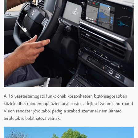
A 16 vezetéstámogató funkciónak köszönhetően biztonságosabban
közlekedhet mindennapi üzleti útjai során, a fejlett Dynamic Surround
Vision rendszer jóvoltából pedig a szabad szemmel nem látható
területek is beláthatóvá válnak.