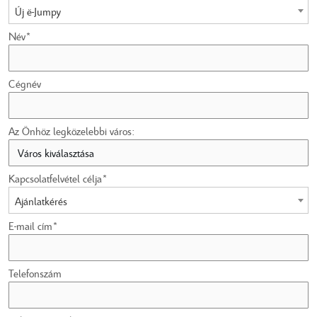
Új ë-Jumpy
Név*
Cégnév
Az Önhöz legközelebbi város:
Kapcsolatfelvétel célja*
Ajánlatkérés
E-mail cím*
Telefonszám