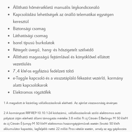
Állítható hőmérsékletű manuális légkondicionáló
Kapcsolódási lehetőségek az önálló telematikai egységen
keresztül
Biztonsági csomag
Láthatósági csomag
Isorel típusú burkolatok
Rétegelt üvegű, hang- és hőszigetelt szélvédő
Állítható magasságú fejtámlával és könyöklővel ellátott
vezetőülés
7,4 kW-os egyfázisú fedélzeti töltő
e-Toggle kapcsoló és a visszatápláló fékezést vezérlő, kormány
alatti kapcsolókarok
Elektromos rögzítőfék
1 A megadott ár kizárólag vállalkozásoknak elérhető. Az ajánlat visszavonásig érvényes
2 A kormányzati RRF-REP-10.10.1-24 kódszámú, vállalkozásoknak szóló elektromos autó
pályázat útján elérhető állami támogatás mértéke 3.8 millió Ft új Citroën Ë-Berlingo M 50 kWH
és új Citroën Ë-Jumpy M 50 kWH elektromos haszongépjárművek esetén (bruttó 50 kWh
akkumulátor kapacitás, legfeljebb nettó 22 millió Ft-os vételár esetén, amely az egy gépkocsira