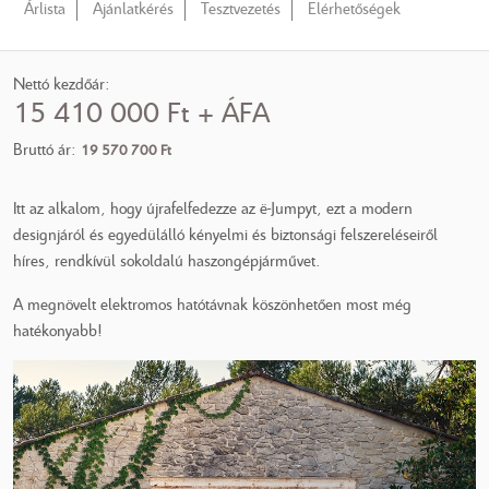
Árlista
Ajánlatkérés
Tesztvezetés
Elérhetőségek
Nettó kezdőár:
15‍ ‍410‍ ‍000 Ft + ÁFA
Bruttó ár:
19‍ ‍570‍ ‍700 Ft
Itt az alkalom, hogy újrafelfedezze az ë-Jumpyt, ezt a modern
designjáról és egyedülálló kényelmi és biztonsági felszereléseiről
híres, rendkívül sokoldalú haszongépjárművet.
A megnövelt elektromos hatótávnak köszönhetően most még
hatékonyabb!