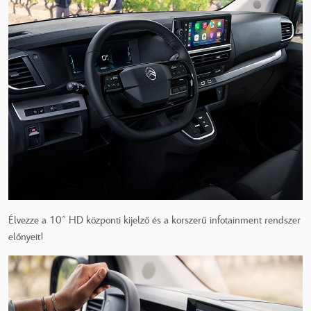
Élvezze a 10” HD központi kijelző és a korszerű infotainment rendszer
előnyeit!