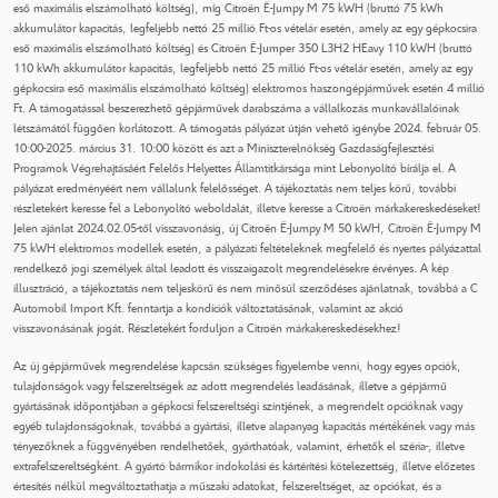
eső maximális elszámolható költség), míg Citroën Ë-Jumpy M 75 kWH (bruttó 75 kWh
akkumulátor kapacitás, legfeljebb nettó 25 millió Ft-os vételár esetén, amely az egy gépkocsira
eső maximális elszámolható költség) és Citroën Ë-Jumper 350 L3H2 HEavy 110 kWH (bruttó
110 kWh akkumulátor kapacitás, legfeljebb nettó 25 millió Ft-os vételár esetén, amely az egy
gépkocsira eső maximális elszámolható költség) elektromos haszongépjárművek esetén 4 millió
Ft. A támogatással beszerezhető gépjárművek darabszáma a vállalkozás munkavállalóinak
létszámától függően korlátozott. A támogatás pályázat útján vehető igénybe 2024. február 05.
10:00-2025. március 31. 10:00 között és azt a Miniszterelnökség Gazdaságfejlesztési
Programok Végrehajtásáért Felelős Helyettes Államtitkársága mint Lebonyolító bírálja el. A
pályázat eredményéért nem vállalunk felelősséget. A tájékoztatás nem teljes körű, további
részletekért keresse fel a Lebonyolító weboldalát, illetve keresse a Citroën márkakereskedéseket!
Jelen ajánlat 2024.02.05-től visszavonásig, új Citroën Ë-Jumpy M 50 kWH, Citroën Ë-Jumpy M
75 kWH elektromos modellek esetén, a pályázati feltételeknek megfelelő és nyertes pályázattal
rendelkező jogi személyek által leadott és visszaigazolt megrendelésekre érvényes. A kép
illusztráció, a tájékoztatás nem teljeskörű és nem minősül szerződéses ajánlatnak, továbbá a C
Automobil Import Kft. fenntartja a kondíciók változtatásának, valamint az akció
visszavonásának jogát. Részletekért forduljon a Citroën márkakereskedésekhez!
Az új gépjárművek megrendelése kapcsán szükséges figyelembe venni, hogy egyes opciók,
tulajdonságok vagy felszereltségek az adott megrendelés leadásának, illetve a gépjármű
gyártásának időpontjában a gépkocsi felszereltségi szintjének, a megrendelt opcióknak vagy
egyéb tulajdonságoknak, továbbá a gyártási, illetve alapanyag kapacitás mértékének vagy más
tényezőknek a függvényében rendelhetőek, gyárthatóak, valamint, érhetők el széria-, illetve
extrafelszereltségként. A gyártó bármikor indokolási és kártérítési kötelezettség, illetve előzetes
értesítés nélkül megváltoztathatja a műszaki adatokat, felszereltséget, az opciókat, és a