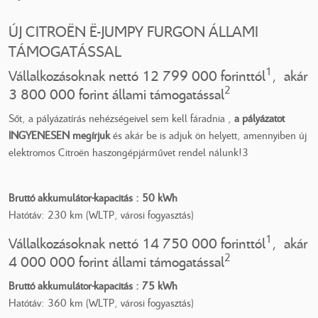
ÚJ CITROËN Ë-JUMPY FURGON ÁLLAMI
TÁMOGATÁSSAL
1
Vállalkozásoknak nettó 12 799 000 forinttól
, akár
2
3 800 000 forint állami támogatással
Sőt, a pályázatírás nehézségeivel sem kell fáradnia ,
a pályázatot
INGYENESEN megírjuk
és akár be is adjuk ön helyett, amennyiben új
elektromos Citroën haszongépjárművet rendel nálunk!3
Bruttó akkumulátor-kapacitás : 50 kWh
Hatótáv: 230 km (WLTP, városi fogyasztás)
1
Vállalkozásoknak nettó 14 750 000 forinttól
, akár
2
4 000 000 forint állami támogatással
Bruttó akkumulátor-kapacitás : 75 kWh
Hatótáv: 360 km (WLTP, városi fogyasztás)