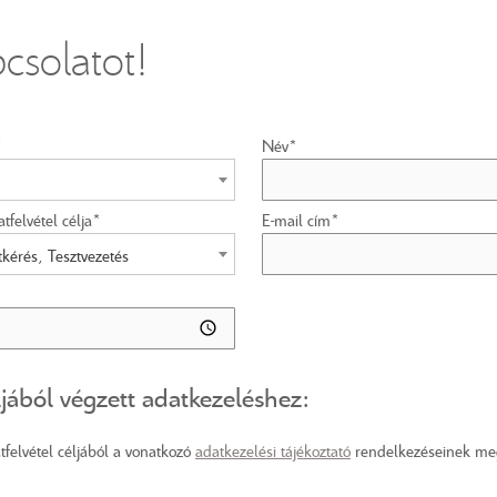
csolatot!
*
Név*
tfelvétel célja*
E-mail cím*
tkérés, Tesztvezetés
ljából végzett adatkezeléshez:
felvétel céljából a vonatkozó
adatkezelési tájékoztató
rendelkezéseinek megf