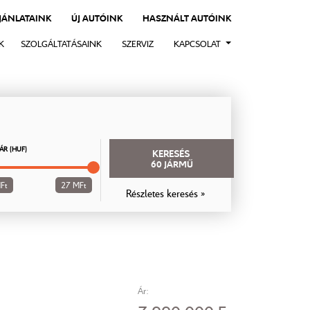
AJÁNLATAINK
ÚJ AUTÓINK
HASZNÁLT AUTÓINK
K
SZOLGÁLTATÁSAINK
SZERVIZ
KAPCSOLAT
ÁR (HUF)
KERESÉS
60
JÁRMŰ
Ft
27 MFt
Részletes keresés »
Ár: