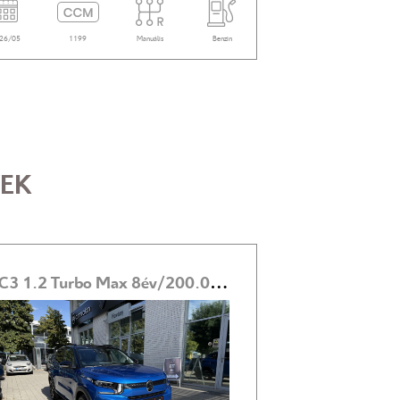
26/05
1199
Manuális
Benzin
2026/05
1199
EK
C3 1.2 Turbo Max 8év/200.000km GARANCIA! 4.99% FIX THM 20% ÖNERŐ!
-500 000
Ft