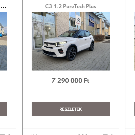
C3 1.2 PureTech Profi Plus KÉSZLETES DARABOK!!!
C3 1.2 PureTech Plus
7‍ ‍290‍ ‍000 Ft
RÉSZLETEK