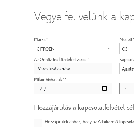
Vegye fel velünk a kap
Márka*
Modell
CITROEN
C3
Az Önhöz legközelebbi város:*
Kapcsola
Ajánla
Mikor hívhatjuk?*
Hozzájárulás a kapcsolatfelvétel cé
Hozzájárulok ahhoz, hogy az Adatkezelő kapcsolat