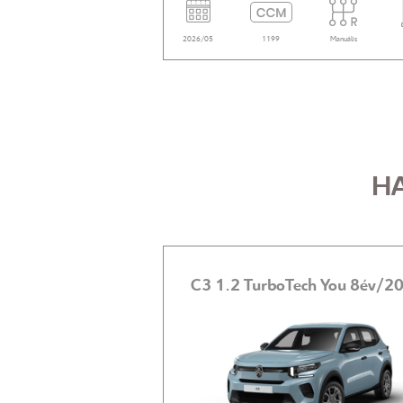
Fokozatmentes
Elektromos
2026/05
1199
Manuális
H
C3 1.5 BlueHDi Profi Feel S&S FRISS MŰSZAKIVAL! Vezérmű szíj cserélve és frissen szervizelve