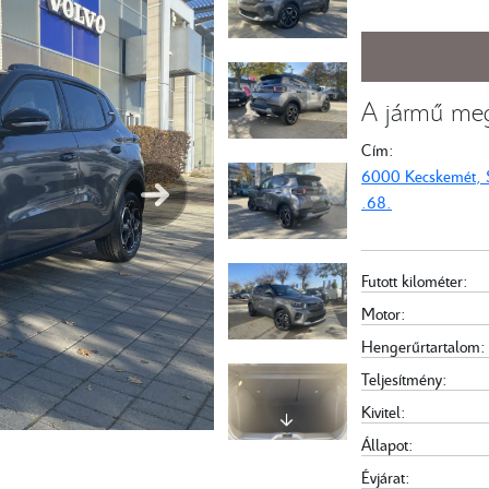
A jármű meg
Cím:
6000 Kecskemét, Sz
.68.
Futott kilométer:
Motor:
Hengerűrtartalom:
Teljesítmény:
Kivitel:
Állapot:
Évjárat: