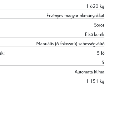
1 620 kg
Érvényes magyar okmányokkal
Soros
Első kerék
Manuális (6 fokozatú) sebességváltó
ek:
5 fő
5
Automata klíma
1 151 kg