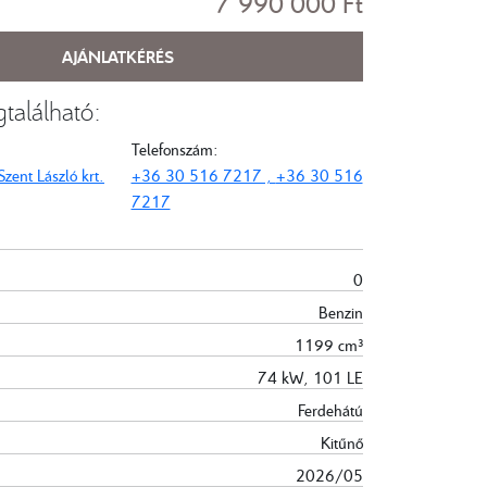
7‍ ‍990‍ ‍000 Ft
AJÁNLATKÉRÉS
található:
Telefonszám:
ent László krt.
+36 30 516 7217 ,
+36 30 516
7217
0
Benzin
1199 cm³
74 kW, 101 LE
Ferdehátú
Kitűnő
2026/05