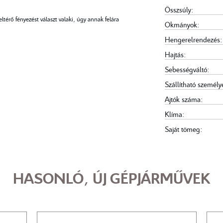
Összsúly:
érő fényezést választ valaki, úgy annak felára
Okmányok:
Hengerelrendezés:
Hajtás:
Sebességváltó:
Szállítható személy
Ajtók száma:
Klíma:
Saját tömeg:
HASONLÓ, ÚJ GÉPJÁRMŰVEK