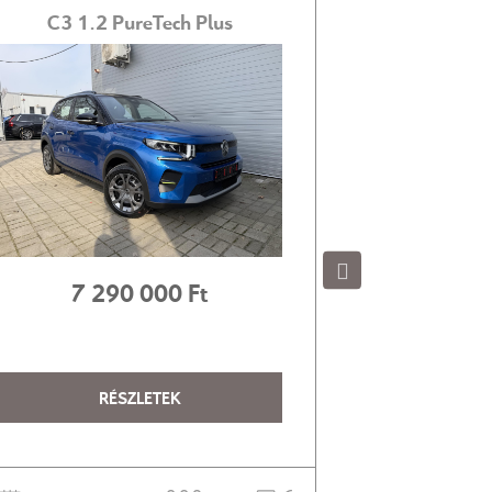
C3 1.2 PureTech Plus
C3 1.2 
7‍ ‍290‍ ‍000 Ft
7‍ ‍9
RÉSZLETEK
RÉ