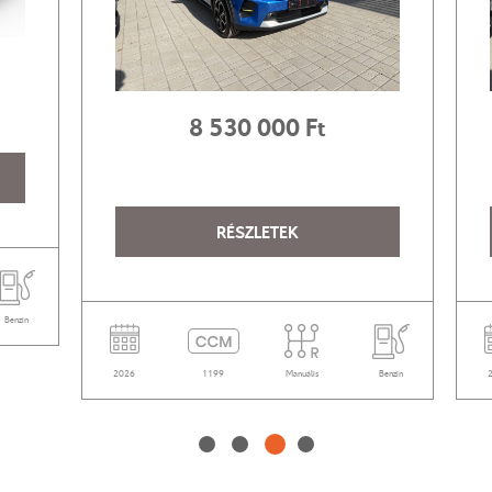
8‍ ‍530‍ ‍000 Ft
RÉSZLETEK
Benzin
2026
1199
Manuális
Benzin