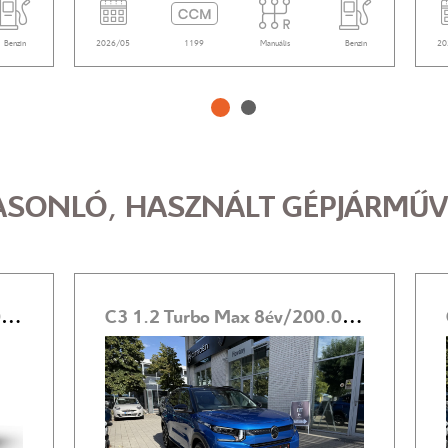
Benzin
2026/05
1199
Manuális
Benzin
20
ASONLÓ, HASZNÁLT GÉPJÁRMŰV
C3 1.2 TurboTech You 8év/200.000km GARANCIA! LÁNCOS VEZÉRLÉS!
C3 1.2 Turbo Max 8év/200.000km GARANCIA! 2.99% FIX THM 20% ÖNERŐ!