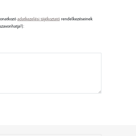
 vonatkozó
adatkezelési tájékoztató
rendelkezéseinek
zavonhatja!):