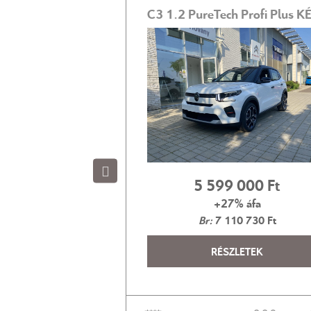
C3 e-C3 30kWh You (Automata) AKCIÓ! 8év/200.000km GARANCIA!
‍ ‍000 Ft
5‍ ‍599‍ ‍000 Ft
+27% áfa
Br:
7‍ ‍110‍ ‍730 Ft
LETEK
RÉSZLETEK