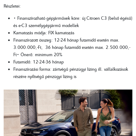
Részletei:
• Finanszírozható gépjárművek köre: új Citroen C3 (belső égésű)
és e-C3 személygépjármű modellek
Kamatozás módja: FIX kamatozás
Finanszírozott összeg: 12-24 hónap futamidő esetén max.
3.000.000,-Ft, 36 hónap futamidő esetén max. 2.500.000,-
Ft• Önerő: minimum 20%
Futamidő: 12-24-36 hónap
Finanszírozási forma: zártvégű pénzügyi lízing ill. vállalkozások
részére nyíltvégű pénzügyi lízing is