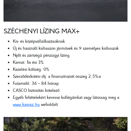
SZÉCHENYI LÍZING MAX+
Kis- és középvállalkozásoknak
Új és használt kishaszon járművek és 9 személyes kisbuszok
Nyílt és zártvégű pénzügyi lízing
Kamat: fix évi 3%
Kezelési költség: 0%
Szerződéskötési díj: a finanszírozott összeg 2,5%-a
Futamidő: 36 – 84 hónap
CASCO biztosítás kötelező
Egyéb feltételekért keresse kollégáinkat vagy látossag meg a
www.kavosz.hu
weboldalt